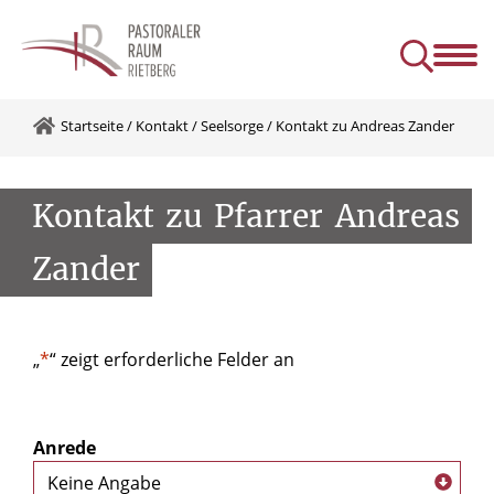
astoraler Raum
Informationen
Gruppen
Seelsorge
Kontakt
Startseite
/
Kontakt
/
Seelsorge
/
Kontakt zu Andreas Zander
Kontakt
zu
Pfarrer
Andreas
Zander
„
*
“ zeigt erforderliche Felder an
Anrede