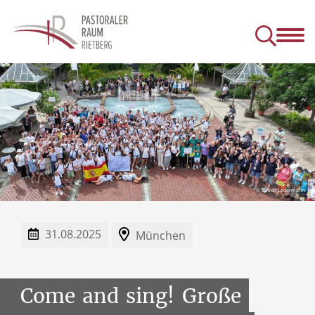
astoraler Raum
Informationen
Gruppen
Seelsorge
Kontakt
© Simon Ledermann
31.08.2025
München
Come
and
sing!
Große