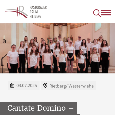
astoraler Raum
Informationen
Gruppen
Seelsorge
Kontakt
03.07.2025
Rietberg/ Westerwiehe
Cantate
Domino
–